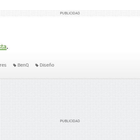
sta
.
res
BenQ
Diseño