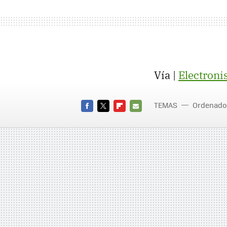
Vía |
Electroni
TEMAS
Ordenado
FACEBOOK
TWITTER
FLIPBOARD
E-
MAIL