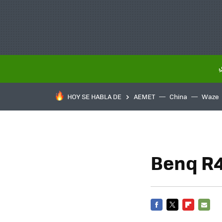
HOY SE HABLA DE
AEMET
China
Waze
Benq R4
FACEBOOK
TWITTER
FLIPBOARD
E-