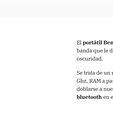
El
portátil Be
banda que le d
oscuridad.
Se trata de un
Ghz, RAM a par
doblarse a nue
bluetooth
en e