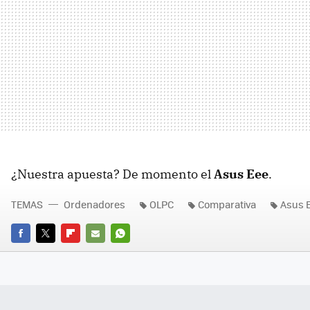
¿Nuestra apuesta? De momento el
Asus Eee
.
TEMAS
Ordenadores
OLPC
Comparativa
Asus 
FACEBOOK
TWITTER
FLIPBOARD
E-
WHATSAPP
MAIL