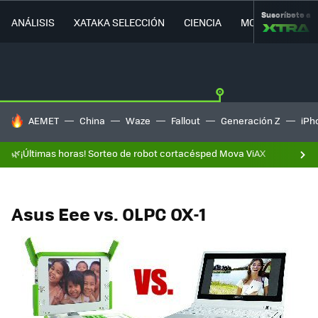
Suscríbete a
ANÁLISIS
XATAKA SELECCIÓN
CIENCIA
MOVILIDAD
HOY SE HABLA DE
AEMET
China
Waze
Fallout
Generación Z
iPh
🌿¡Últimas horas! Sorteo de robot cortacésped Mova ViAX
Asus Eee vs. OLPC OX-1