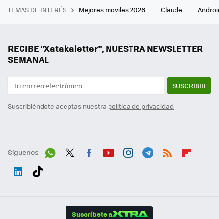
TEMAS DE INTERÉS
Mejores moviles 2026
Claude
Androi
RECIBE "Xatakaletter", NUESTRA NEWSLETTER
SEMANAL
SUSCRIBIR
Suscribiéndote aceptas nuestra
política de privacidad
Síguenos
Wh
Twit
Fac
You
Inst
Tele
RSS
Flip
ats
ter
ebo
tub
agr
gra
boa
Link
Tikt
App
ok
e
am
m
rd
edI
ok
Suscríbete a
n