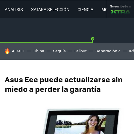
Suscríbete a
ANÁLISIS
XATAKA SELECCIÓN
CIENCIA
MOVILIDAD
HOY SE HABLA DE
AEMET
China
Sequía
Fallout
Generación Z
iP
Asus Eee puede actualizarse sin
miedo a perder la garantía