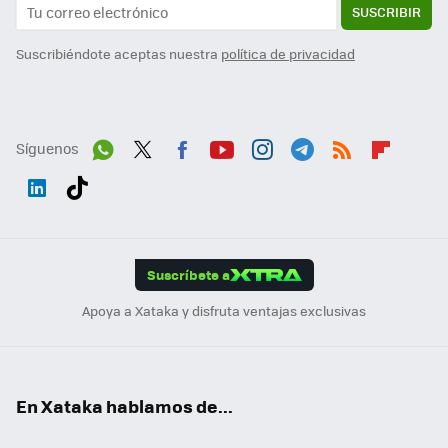
SUSCRIBIR
Suscribiéndote aceptas nuestra
política de privacidad
Síguenos
Wh
Twit
Fac
You
Inst
Tele
RSS
Flip
ats
ter
ebo
tub
agr
gra
boa
Link
Tikt
App
ok
e
am
m
rd
edI
ok
Suscríbete a
n
Apoya a Xataka y disfruta ventajas exclusivas
En Xataka hablamos de...