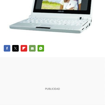
FACEBOOK
TWITTER
FLIPBOARD
E-
WHATSAPP
MAIL