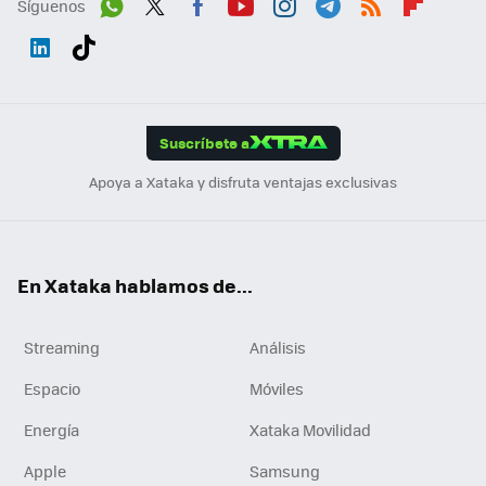
Síguenos
Wh
Twit
Fac
You
Inst
Tele
RSS
Flip
ats
ter
ebo
tub
agr
gra
boa
Link
Tikt
App
ok
e
am
m
rd
edI
ok
Suscríbete a
n
Apoya a Xataka y disfruta ventajas exclusivas
En Xataka hablamos de...
Streaming
Análisis
Espacio
Móviles
Energía
Xataka Movilidad
Apple
Samsung