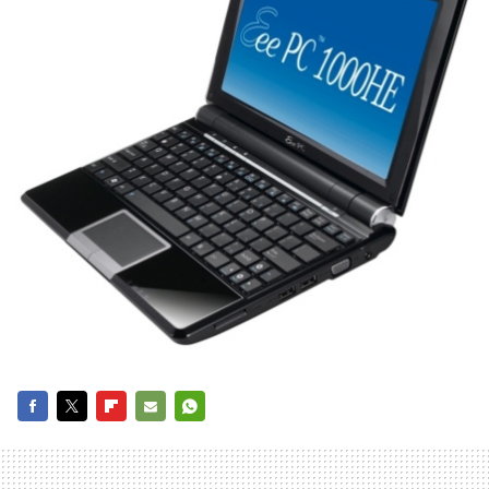
FACEBOOK
TWITTER
FLIPBOARD
E-
WHATSAPP
MAIL