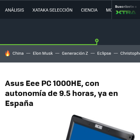
Suscríbete a
ANÁLISIS
XATAKA SELECCIÓN
CIENCIA
MOVILIDAD
HOY SE HABLA DE
China
Elon Musk
Generación Z
Eclipse
Christoph
Asus Eee PC 1000HE, con
autonomía de 9.5 horas, ya en
España