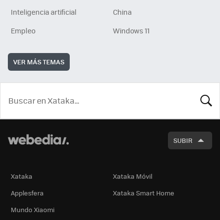
Inteligencia artificial
China
Empleo
Windows 11
VER MÁS TEMAS
BUSCA
SUBIR
Xataka
Xataka Móvil
Applesfera
Xataka Smart Home
Mundo Xiaomi