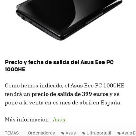
Precio y fecha de salida del Asus Eee PC
1000HE
Como hemos indicado, el Asus Eee PC 1000HE
tendrá un
precio de salida de 399 euros
y se
pone a la venta en es mes de abril en España.
Más información |
Asus
.
TEMAS
Ordenadores
Asus
Ultraportatil
Asus E