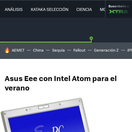
Suscríbete a
ANÁLISIS
XATAKA SELECCIÓN
CIENCIA
MOVILIDAD
HOY SE HABLA DE
AEMET
China
Sequía
Fallout
Generación Z
iP
Asus Eee con Intel Atom para el
verano