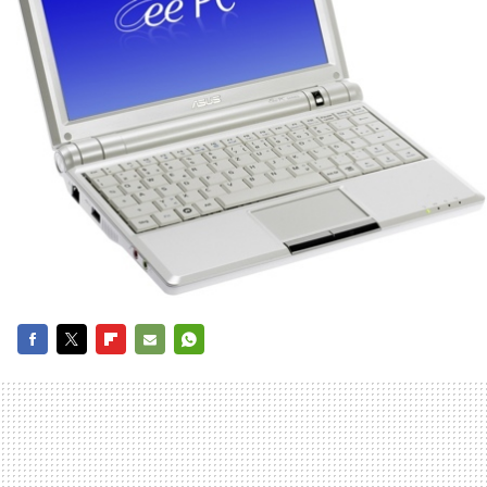
FACEBOOK
TWITTER
FLIPBOARD
E-
WHATSAPP
MAIL