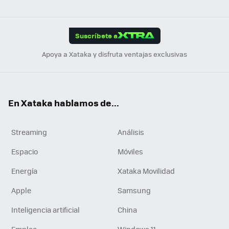
ats
ter
ebo
tub
agr
gra
boa
Link
Tikt
App
ok
e
am
m
rd
edI
ok
Suscríbete a
n
Apoya a Xataka y disfruta ventajas exclusivas
En Xataka hablamos de...
Streaming
Análisis
Espacio
Móviles
Energía
Xataka Movilidad
Apple
Samsung
Inteligencia artificial
China
Empleo
Windows 11