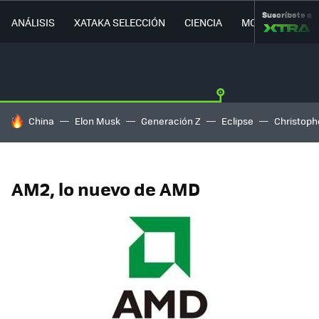
Suscríbete a
ANÁLISIS
XATAKA SELECCIÓN
CIENCIA
MOVILIDAD
HOY SE HABLA DE
China
Elon Musk
Generación Z
Eclipse
Christoph
AM2, lo nuevo de AMD