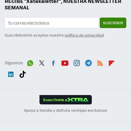
RECIBE "Xatakaletter", NUESTRA NEWSLETTER
SEMANAL
SUSCRIBIR
Suscribiéndote aceptas nuestra
política de privacidad
Síguenos
Wh
Twit
Fac
You
Inst
Tele
RSS
Flip
ats
ter
ebo
tub
agr
gra
boa
Link
Tikt
App
ok
e
am
m
rd
edI
ok
Suscríbete a
n
Apoya a Xataka y disfruta ventajas exclusivas