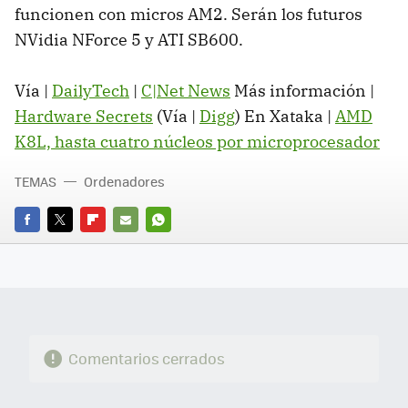
funcionen con micros AM2. Serán los futuros
NVidia NForce 5 y ATI SB600.
Vía |
DailyTech
|
C|Net News
Más información |
Hardware Secrets
(Vía |
Digg
) En Xataka |
AMD
K8L, hasta cuatro núcleos por microprocesador
TEMAS
Ordenadores
FACEBOOK
TWITTER
FLIPBOARD
E-
WHATSAPP
MAIL
Comentarios cerrados