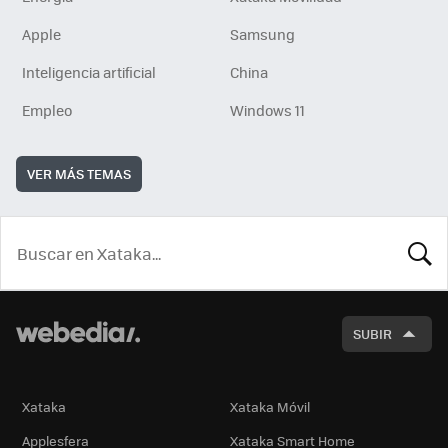
Apple
Samsung
Inteligencia artificial
China
Empleo
Windows 11
VER MÁS TEMAS
BUSCA
SUBIR
Xataka
Xataka Móvil
Applesfera
Xataka Smart Home