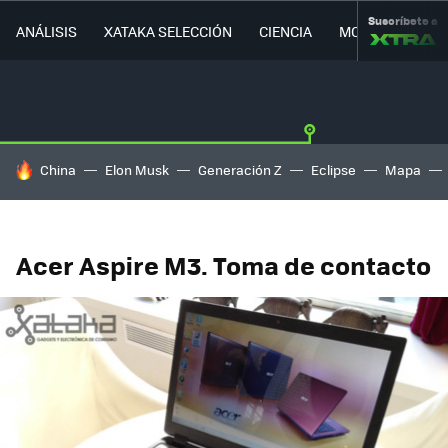
Suscríbete a
ANÁLISIS
XATAKA SELECCIÓN
CIENCIA
MOVILIDAD
HOY SE HABLA DE
China
Elon Musk
Generación Z
Eclipse
Mapa
Acer Aspire M3. Toma de contacto