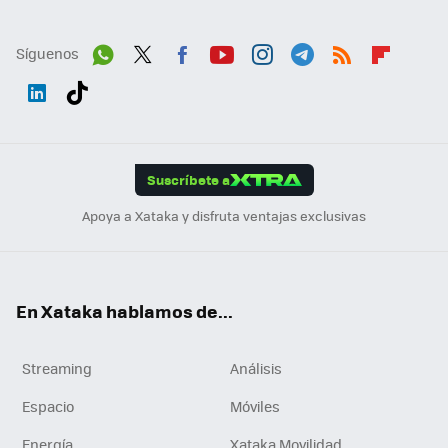
Síguenos
Wh
Twit
Fac
You
Inst
Tele
RSS
Flip
ats
ter
ebo
tub
agr
gra
boa
Link
Tikt
App
ok
e
am
m
rd
edI
ok
Suscríbete a
n
Apoya a Xataka y disfruta ventajas exclusivas
En Xataka hablamos de...
Streaming
Análisis
Espacio
Móviles
Energía
Xataka Movilidad