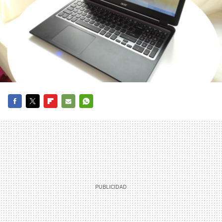
FACEBOOK
TWITTER
FLIPBOARD
E-
WHATSAPP
MAIL