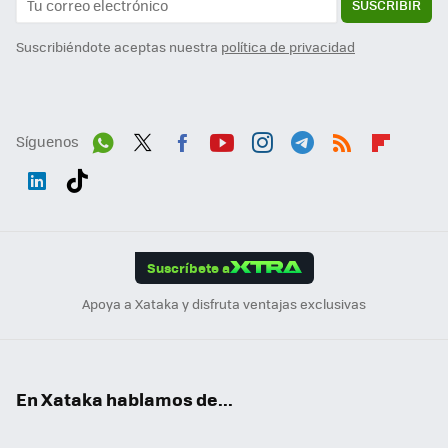
SUSCRIBIR
Suscribiéndote aceptas nuestra
política de privacidad
Síguenos
Wh
Twit
Fac
You
Inst
Tele
RSS
Flip
ats
ter
ebo
tub
agr
gra
boa
Link
Tikt
App
ok
e
am
m
rd
edI
ok
Suscríbete a
n
Apoya a Xataka y disfruta ventajas exclusivas
En Xataka hablamos de...