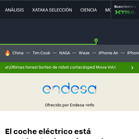
Suscríbete a
ANÁLISIS
XATAKA SELECCIÓN
CIENCIA
MOVILIDAD
HOY SE HABLA DE
China
Tim Cook
NASA
Waze
iPhone Air
iPhone
🌿¡Últimas horas! Sorteo de robot cortacésped Mova ViAX
Ofrecido por Endesa
+info
El coche eléctrico está