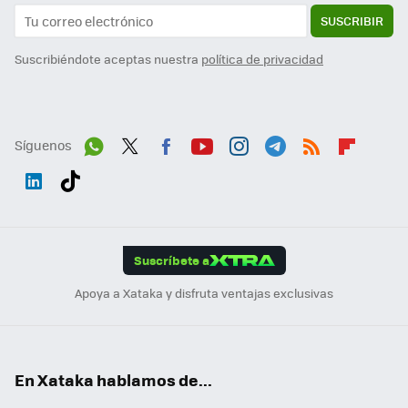
SUSCRIBIR
Suscribiéndote aceptas nuestra
política de privacidad
Síguenos
Wh
Twit
Fac
You
Inst
Tele
RSS
Flip
ats
ter
ebo
tub
agr
gra
boa
Link
Tikt
App
ok
e
am
m
rd
edI
ok
Suscríbete a
n
Apoya a Xataka y disfruta ventajas exclusivas
En Xataka hablamos de...