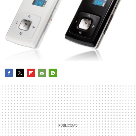
FACEBOOK
TWITTER
FLIPBOARD
E-
WHATSAPP
MAIL