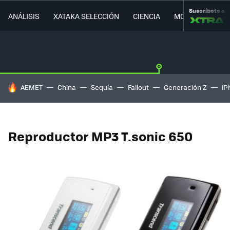
Suscríbete a
ANÁLISIS
XATAKA SELECCIÓN
CIENCIA
MOVILIDAD
HOY SE HABLA DE
AEMET
China
Sequía
Fallout
Generación Z
iP
Reproductor MP3 T.sonic 650