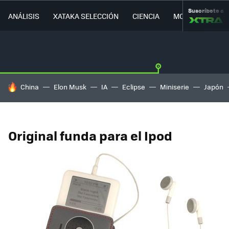
Suscríbete a
ANÁLISIS
XATAKA SELECCIÓN
CIENCIA
MOVILIDAD
HOY SE HABLA DE
China
Elon Musk
IA
Eclipse
Miniserie
Japón
Original funda para el Ipod