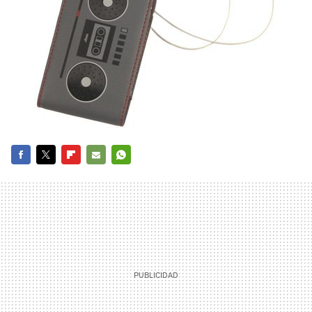
FACEBOOK
TWITTER
FLIPBOARD
E-
WHATSAPP
MAIL