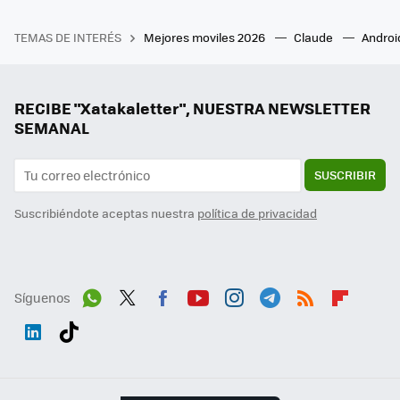
TEMAS DE INTERÉS
Mejores moviles 2026
Claude
Androi
RECIBE "Xatakaletter", NUESTRA NEWSLETTER
SEMANAL
SUSCRIBIR
Suscribiéndote aceptas nuestra
política de privacidad
Síguenos
Wh
Twit
Fac
You
Inst
Tele
RSS
Flip
ats
ter
ebo
tub
agr
gra
boa
Link
Tikt
App
ok
e
am
m
rd
edI
ok