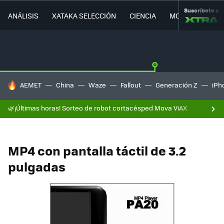
Suscríbete a
ANÁLISIS
XATAKA SELECCIÓN
CIENCIA
MOVILIDAD
HOY SE HABLA DE
AEMET
China
Waze
Fallout
Generación Z
iPh
🌿¡Últimas horas! Sorteo de robot cortacésped Mova ViAX
MP4 con pantalla táctil de 3.2
pulgadas