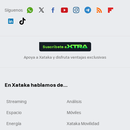
Síguenos
Wh
Twit
Fac
You
Inst
Tele
RSS
Flip
ats
ter
ebo
tub
agr
gra
boa
Link
Tikt
App
ok
e
am
m
rd
edI
ok
Suscríbete a
n
Apoya a Xataka y disfruta ventajas exclusivas
En Xataka hablamos de...
Streaming
Análisis
Espacio
Móviles
Energía
Xataka Movilidad