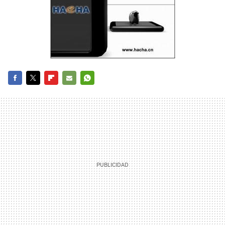
FACEBOOK
TWITTER
FLIPBOARD
E-
WHATSAPP
MAIL