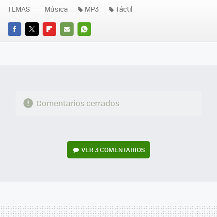
TEMAS
Música
MP3
Táctil
FACEBOOK
TWITTER
FLIPBOARD
E-
WHATSAPP
MAIL
Comentarios cerrados
VER
3 COMENTARIOS