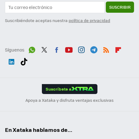
SUSCRIBIR
Suscribiéndote aceptas nuestra
política de privacidad
Síguenos
Wh
Twit
Fac
You
Inst
Tele
RSS
Flip
ats
ter
ebo
tub
agr
gra
boa
Link
Tikt
App
ok
e
am
m
rd
edI
ok
Suscríbete a
n
Apoya a Xataka y disfruta ventajas exclusivas
En Xataka hablamos de...