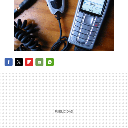
FACEBOOK
TWITTER
FLIPBOARD
E-
WHATSAPP
MAIL