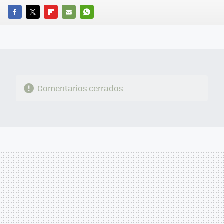
FACEBOOK
TWITTER
FLIPBOARD
E-
WHATSAPP
MAIL
Comentarios cerrados