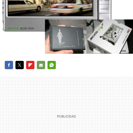
FACEBOOK
TWITTER
FLIPBOARD
E-
WHATSAPP
MAIL