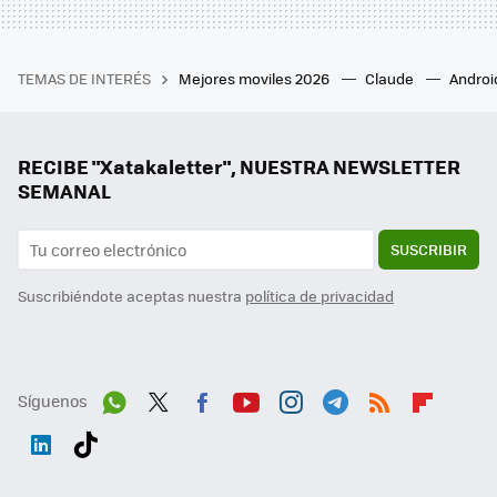
TEMAS DE INTERÉS
Mejores moviles 2026
Claude
Androi
RECIBE "Xatakaletter", NUESTRA NEWSLETTER
SEMANAL
SUSCRIBIR
Suscribiéndote aceptas nuestra
política de privacidad
Síguenos
Wh
Twit
Fac
You
Inst
Tele
RSS
Flip
ats
ter
ebo
tub
agr
gra
boa
Link
Tikt