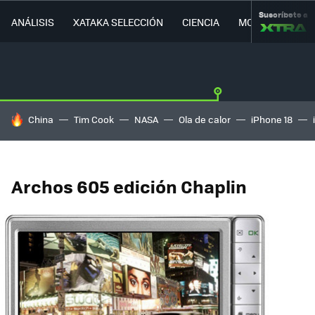
Suscríbete a
ANÁLISIS
XATAKA SELECCIÓN
CIENCIA
MOVILIDAD
HOY SE HABLA DE
China
Tim Cook
NASA
Ola de calor
iPhone 18
Archos 605 edición Chaplin