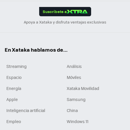
App
ok
e
am
m
rd
edI
ok
Suscríbete a
n
Apoya a Xataka y disfruta ventajas exclusivas
En Xataka hablamos de...
Streaming
Análisis
Espacio
Móviles
Energía
Xataka Movilidad
Apple
Samsung
Inteligencia artificial
China
Empleo
Windows 11