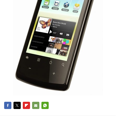
FACEBOOK
TWITTER
FLIPBOARD
E-
WHATSAPP