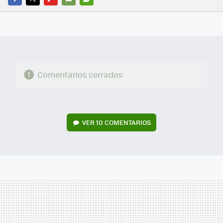
FACEBOOK
TWITTER
FLIPBOARD
E-
WHATSAPP
MAIL
Comentarios cerrados
VER
10 COMENTARIOS