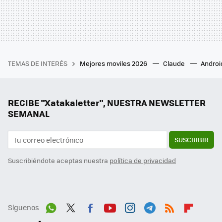
TEMAS DE INTERÉS
Mejores moviles 2026
Claude
Androi
RECIBE "Xatakaletter", NUESTRA NEWSLETTER
SEMANAL
SUSCRIBIR
Suscribiéndote aceptas nuestra
política de privacidad
Síguenos
Wh
Twit
Fac
You
Inst
Tele
RSS
Flip