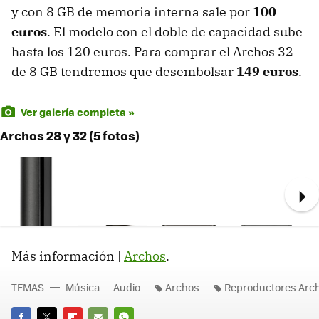
y con 8 GB de memoria interna sale por
100
euros
. El modelo con el doble de capacidad sube
hasta los 120 euros. Para comprar el Archos 32
de 8 GB tendremos que desembolsar
149 euros
.
Ver galería completa »
Archos 28 y 32 (5 fotos)
Ne
Más información |
Archos
.
TEMAS
Música
Audio
Archos
Reproductores Arc