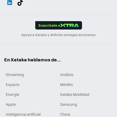
ats
ter
ebo
tub
agr
gra
boa
Link
Tikt
App
ok
e
am
m
rd
edI
ok
Suscríbete a
n
Apoya a Xataka y disfruta ventajas exclusivas
En Xataka hablamos de...
Streaming
Análisis
Espacio
Móviles
Energía
Xataka Movilidad
Apple
Samsung
Inteligencia artificial
China