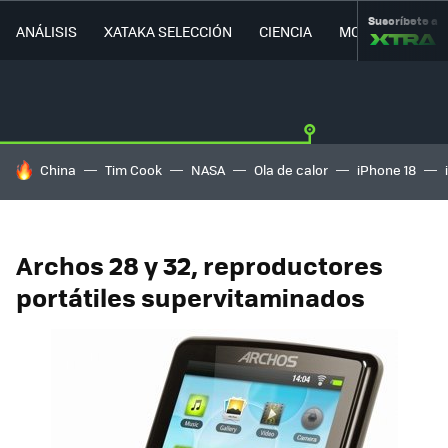
Suscríbete a
ANÁLISIS
XATAKA SELECCIÓN
CIENCIA
MOVILIDAD
HOY SE HABLA DE
China
Tim Cook
NASA
Ola de calor
iPhone 18
Archos 28 y 32, reproductores
portátiles supervitaminados