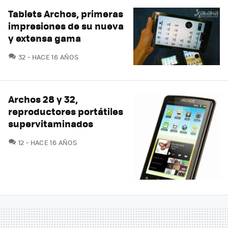
Tablets Archos, primeras
impresiones de su nueva
y extensa gama
COMENTARIOS
32
HACE 16 AÑOS
Archos 28 y 32,
reproductores portátiles
supervitaminados
COMENTARIOS
12
HACE 16 AÑOS