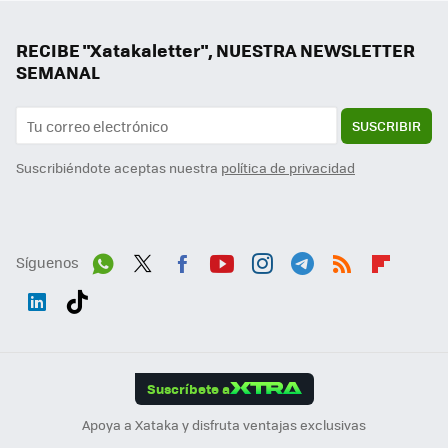
RECIBE "Xatakaletter", NUESTRA NEWSLETTER
SEMANAL
SUSCRIBIR
Suscribiéndote aceptas nuestra
política de privacidad
Síguenos
Wh
Twit
Fac
You
Inst
Tele
RSS
Flip
ats
ter
ebo
tub
agr
gra
boa
Link
Tikt
App
ok
e
am
m
rd
edI
ok
Suscríbete a
n
Apoya a Xataka y disfruta ventajas exclusivas