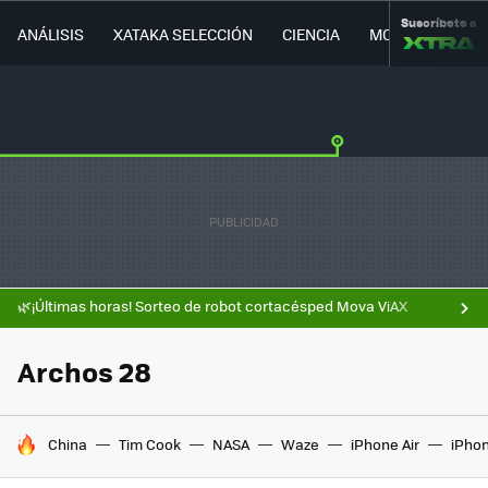
Suscríbete a
ANÁLISIS
XATAKA SELECCIÓN
CIENCIA
MOVILIDAD
🌿¡Últimas horas! Sorteo de robot cortacésped Mova ViAX
Archos 28
HOY SE HABLA DE
China
Tim Cook
NASA
Waze
iPhone Air
iPhon