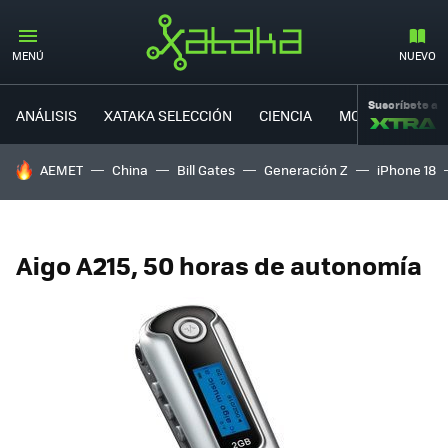
MENÚ
NUEVO
Suscríbete a
ANÁLISIS
XATAKA SELECCIÓN
CIENCIA
MOVILIDAD
HOY SE HABLA DE
AEMET
China
Bill Gates
Generación Z
iPhone 18
Aigo A215, 50 horas de autonomía