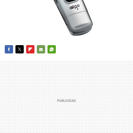
FACEBOOK
TWITTER
FLIPBOARD
E-
WHATSAPP
MAIL