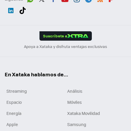
Wh
Twit
Fac
You
Inst
Tele
RSS
Flip
ats
ter
ebo
tub
agr
gra
boa
Link
Tikt
App
ok
e
am
m
rd
edI
ok
Suscríbete a
n
Apoya a Xataka y disfruta ventajas exclusivas
En Xataka hablamos de...
Streaming
Análisis
Espacio
Móviles
Energía
Xataka Movilidad
Apple
Samsung