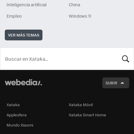
Inteligencia artificial
China
Empleo
Windows 11
VER MÁS TEMAS
BUSCA
SUBIR
Xataka
Xataka Móvil
Applesfera
Xataka Smart Home
Mundo Xiaomi