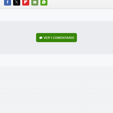
FACEBOOK
TWITTER
FLIPBOARD
E-
WHATSAPP
MAIL
VER
1 COMENTARIO