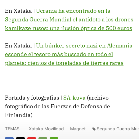
En Xataka |
Ucrania ha encontrado en la
Segunda Guerra Mundial el antídoto a los drones
kamikaze rusos: una ilusión óptica de 500 euros
En Xataka |
Un búnker secreto nazi en Alemania
esconde el tesoro más buscado en todo el
planeta: cientos de toneladas de tierras raras
Portada y fotografías |
SA-kuva
(archivo
fotográfico de las Fuerzas de Defensa de
Finlandia)
TEMAS
Xataka Movilidad
Magnet
Segunda Guerra Mun