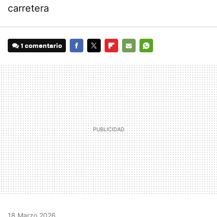
carretera
1 comentario
FACEBOOK
TWITTER
FLIPBOARD
E-
WHATSAPP
MAIL
18 Marzo 2026