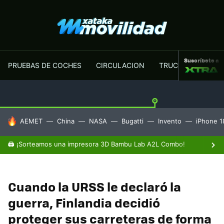
Suscríbete a
PRUEBAS DE COCHES
CIRCULACION
TRUCOS MOTOR
HOY SE HABLA DE
AEMET
China
NASA
Bugatti
Invento
iPhone 1
🖨️ ¡Sorteamos una impresora 3D Bambu Lab A2L Combo!
Cuando la URSS le declaró la
guerra, Finlandia decidió
proteger sus carreteras de forma