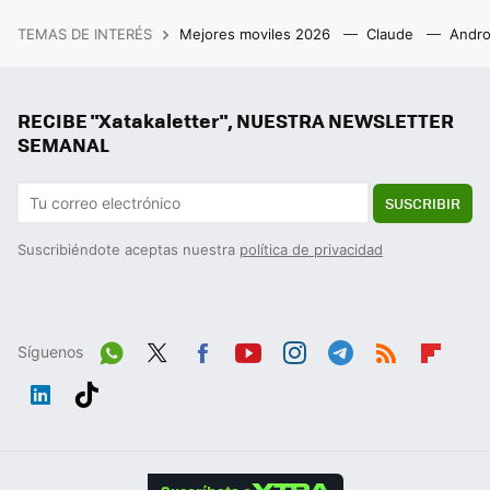
TEMAS DE INTERÉS
Mejores moviles 2026
Claude
Andro
RECIBE "Xatakaletter", NUESTRA NEWSLETTER
SEMANAL
SUSCRIBIR
Suscribiéndote aceptas nuestra
política de privacidad
Síguenos
Wh
Twit
Fac
You
Inst
Tele
RSS
Flip
ats
ter
ebo
tub
agr
gra
boa
Link
Tikt
App
ok
e
am
m
rd
edIn
ok