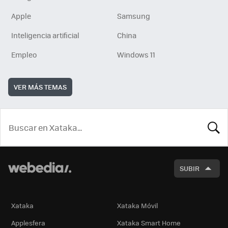
Apple
Samsung
Inteligencia artificial
China
Empleo
Windows 11
VER MÁS TEMAS
BUSCA
SUBIR
Xataka
Xataka Móvil
Applesfera
Xataka Smart Home