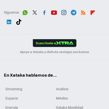
Síguenos
Wh
Twit
Fac
You
Inst
Tele
RSS
Flip
ats
ter
ebo
tub
agr
gra
boa
Link
Tikt
App
ok
e
am
m
rd
edI
ok
Suscríbete a
n
Apoya a Xataka y disfruta ventajas exclusivas
En Xataka hablamos de...
Streaming
Análisis
Espacio
Móviles
Energía
Xataka Movilidad