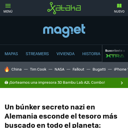
MENÚ
NUEVO
Suscríbete a
MAPAS
STREAMERS
VIVIENDA
HISTORIA
HOY SE HABLA DE
China
Tim Cook
NASA
Fallout
Bugatti
iPhone 
🖨️ ¡Sorteamos una impresora 3D Bambu Lab A2L Combo!
Un búnker secreto nazi en
Alemania esconde el tesoro más
buscado en todo el planeta: