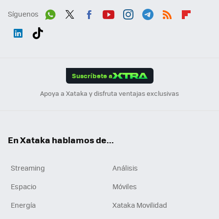
Síguenos
Wh
Twit
Fac
You
Inst
Tele
RSS
Flip
ats
ter
ebo
tub
agr
gra
boa
Link
Tikt
App
ok
e
am
m
rd
edI
ok
Suscríbete a
n
Apoya a Xataka y disfruta ventajas exclusivas
En Xataka hablamos de...
Streaming
Análisis
Espacio
Móviles
Energía
Xataka Movilidad