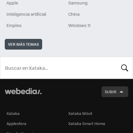
Apple
Samsung
Inteligencia artificial
China
Empleo
Windows 11
VER MÁS TEMAS
BUSCA
SUBIR
Xataka
Xataka Móvil
Applesfera
Xataka Smart Home