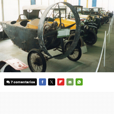
7 comentarios
FACEBOOK
TWITTER
FLIPBOARD
E-
WHATSAPP
MAIL