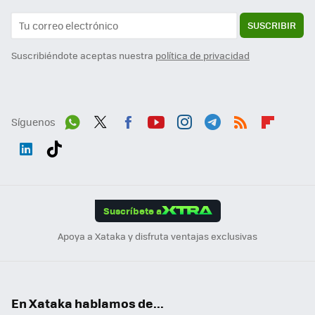
SUSCRIBIR
Suscribiéndote aceptas nuestra
política de privacidad
Síguenos
Wh
Twit
Fac
You
Inst
Tele
RSS
Flip
ats
ter
ebo
tub
agr
gra
boa
Link
Tikt
App
ok
e
am
m
rd
edI
ok
Suscríbete a
n
Apoya a Xataka y disfruta ventajas exclusivas
En Xataka hablamos de...