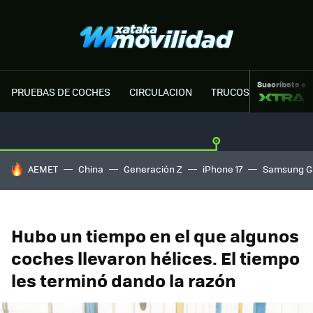
Suscríbete a
PRUEBAS DE COCHES
CIRCULACION
TRUCOS MOTOR
HOY SE HABLA DE
AEMET
China
Generación Z
iPhone 17
Samsung G
Hubo un tiempo en el que algunos
coches llevaron hélices. El tiempo
les terminó dando la razón