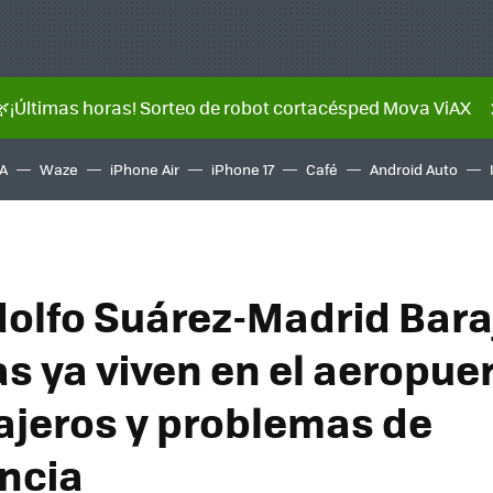
🌿¡Últimas horas! Sorteo de robot cortacésped Mova ViAX
A
Waze
iPhone Air
iPhone 17
Café
Android Auto
dolfo Suárez-Madrid Bara
s ya viven en el aeropue
iajeros y problemas de
ncia