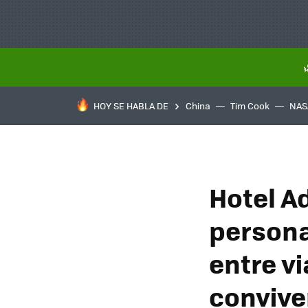
HOY SE HABLA DE
China
Tim Cook
NAS
Hotel A
persona
entre v
convive