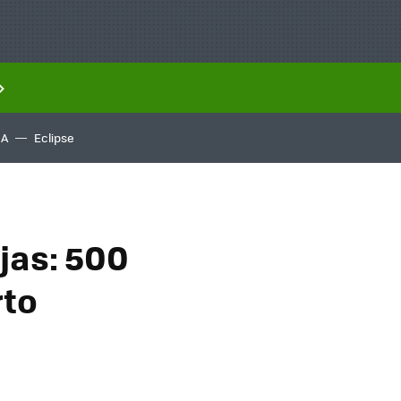
IA
Eclipse
jas: 500
rto