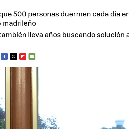
 que 500 personas duermen cada día en
o madrileño
también lleva años buscando solución 
FACEBOOK
TWITTER
FLIPBOARD
E-
MAIL