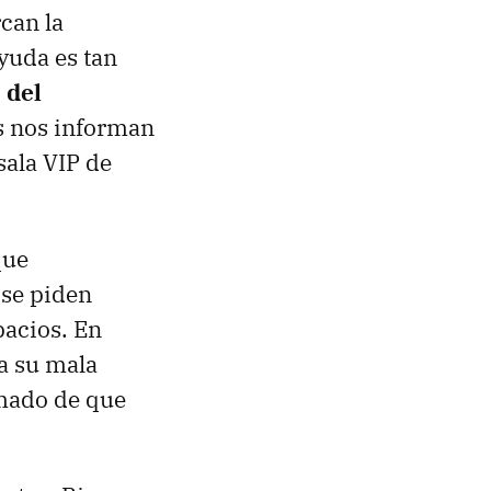
rcan la
ayuda es tan
 del
s nos informan
sala VIP de
que
 se piden
pacios. En
ca su mala
rmado de que