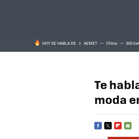
HOY SE HABLA DE
AEMET
China
Bill Ga
Te habl
moda en
FACEBOOK
TWITTER
FLIPBOARD
E-