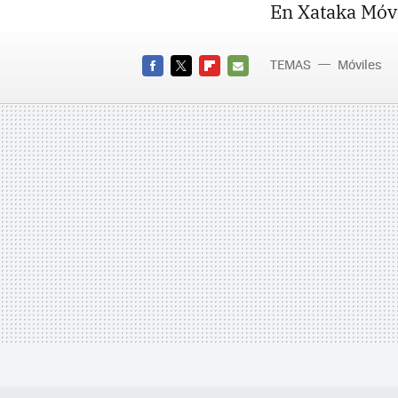
En Xataka Móvi
TEMAS
Móviles
FACEBOOK
TWITTER
FLIPBOARD
E-
MAIL