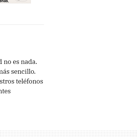
d no es nada.
más sencillo.
tros teléfonos
ntes