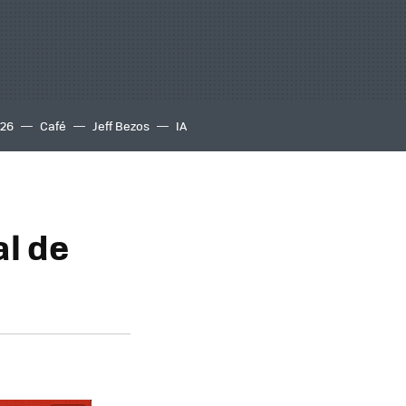
S26
Café
Jeff Bezos
IA
al de