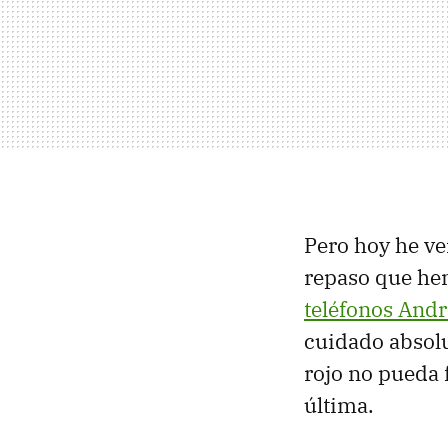
Pero hoy he v
repaso que he
teléfonos Andr
cuidado absolu
rojo no pueda f
última.