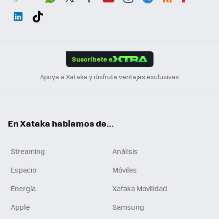
Wh
Twit
Fac
You
Inst
Tele
RSS
Flip
ats
ter
ebo
tub
agr
gra
boa
Link
Tikt
App
ok
e
am
m
rd
edI
ok
Suscríbete a
n
Apoya a Xataka y disfruta ventajas exclusivas
En Xataka hablamos de...
Streaming
Análisis
Espacio
Móviles
Energía
Xataka Movilidad
Apple
Samsung