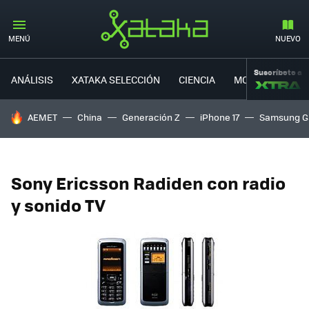
MENÚ
NUEVO
Suscríbete a
ANÁLISIS
XATAKA SELECCIÓN
CIENCIA
MOVILIDAD
HOY SE HABLA DE
AEMET
China
Generación Z
iPhone 17
Samsung G
Sony Ericsson Radiden con radio
y sonido TV