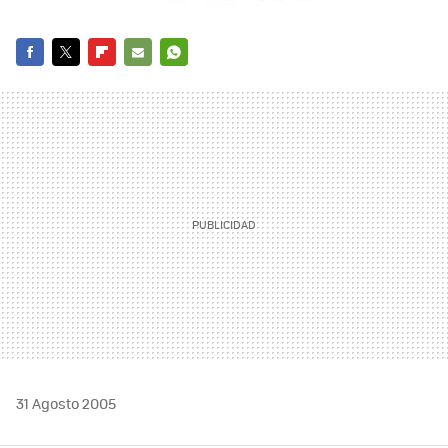
FACEBOOK
TWITTER
FLIPBOARD
E-
WHATSAPP
MAIL
31 Agosto 2005