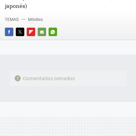
japonés)
TEMAS
Móviles
FACEBOOK
TWITTER
FLIPBOARD
E-
WHATSAPP
MAIL
Comentarios cerrados