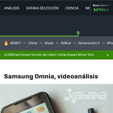
Suscríbete a
ANÁLISIS
XATAKA SELECCIÓN
CIENCIA
MOVILIDAD
HOY SE HABLA DE
AEMET
China
Waze
Fallout
Generación Z
iPh
🌿¡Últimas horas! Sorteo de robot cortacésped Mova ViAX
Samsung Omnia, videoanálisis