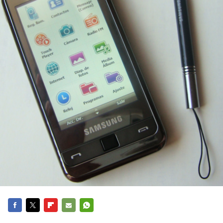
FACEBOOK
TWITTER
FLIPBOARD
E-
WHATSAPP