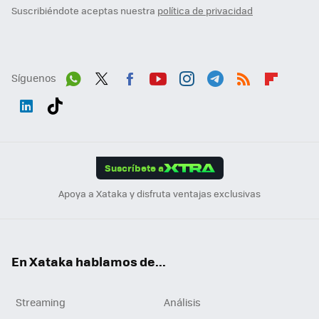
Suscribiéndote aceptas nuestra
política de privacidad
Síguenos
Wh
Twit
Fac
You
Inst
Tele
RSS
Flip
ats
ter
ebo
tub
agr
gra
boa
Link
Tikt
App
ok
e
am
m
rd
edI
ok
Suscríbete a
n
Apoya a Xataka y disfruta ventajas exclusivas
En Xataka hablamos de...
Streaming
Análisis