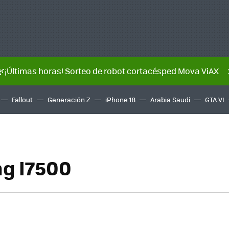
🌿¡Últimas horas! Sorteo de robot cortacésped Mova ViAX
Fallout
Generación Z
iPhone 18
Arabia Saudí
GTA VI
g I7500