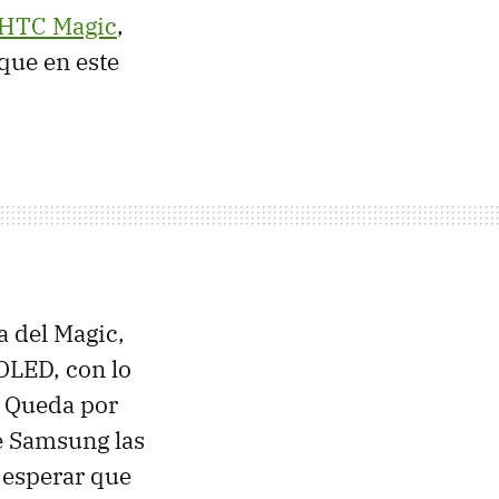
HTC
Magic
,
que en este
a del Magic,
OLED
, con lo
. Queda por
ue Samsung las
 esperar que