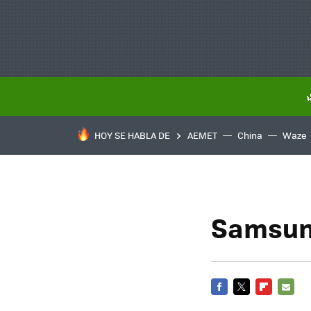
HOY SE HABLA DE
AEMET
China
Waze
Samsun
FACEBOOK
TWITTER
FLIPBOARD
E-