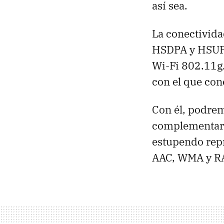
así sea.
La conectivida
HSDPA
y
HSU
Wi-Fi 802.11g
con el que con
Con él, podrem
complementar c
estupendo repr
AAC
,
WMA
y R