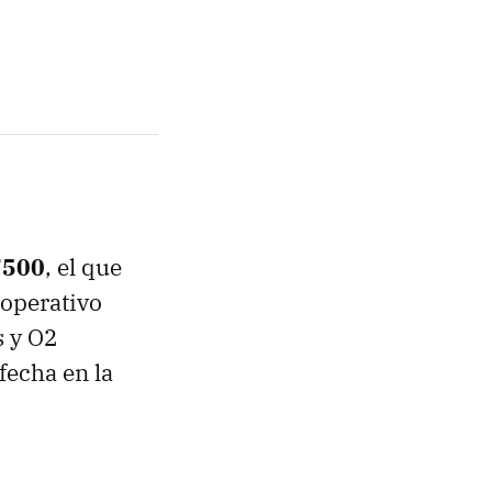
7500
, el que
 operativo
s y O2
fecha en la