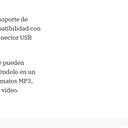
soporte de
patibilidad con
onector
USB
se pueden
iéndolo en un
ormatos MP3,
 vídeo.