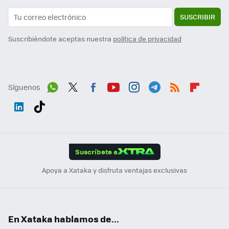
SUSCRIBIR
Suscribiéndote aceptas nuestra
política de privacidad
Síguenos
Wh
Twit
Fac
You
Inst
Tele
RSS
Flip
ats
ter
ebo
tub
agr
gra
boa
Link
Tikt
App
ok
e
am
m
rd
edI
ok
Suscríbete a
n
Apoya a Xataka y disfruta ventajas exclusivas
En Xataka hablamos de...