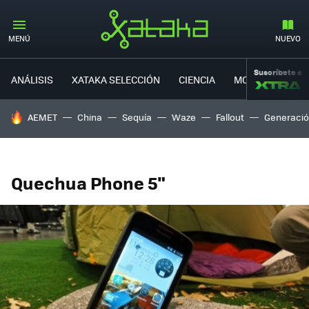
MENÚ
NUEVO
Suscríbete a
ANÁLISIS
XATAKA SELECCIÓN
CIENCIA
MOVILIDAD
HOY SE HABLA DE
AEMET
China
Sequía
Waze
Fallout
Generació
Quechua Phone 5"