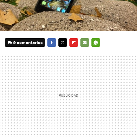
9 comentarios
FACEBOOK
TWITTER
FLIPBOARD
E-
WHATSAPP
MAIL