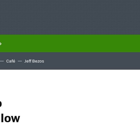
Café
Jeff Bezos
o
 low