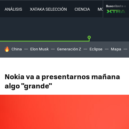
Suscríbete a
ANÁLISIS
XATAKA SELECCIÓN
CIENCIA
MOVILIDAD
HOY SE HABLA DE
China
Elon Musk
Generación Z
Eclipse
Mapa
Nokia va a presentarnos mañana
algo "grande"