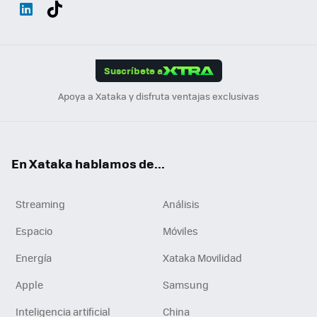
Wh
Twit
Fac
You
Inst
Tele
RSS
Flip
ats
ter
ebo
tub
agr
gra
boa
Link
Tikt
App
ok
e
am
m
rd
edI
ok
Suscríbete a
n
Apoya a Xataka y disfruta ventajas exclusivas
En Xataka hablamos de...
Streaming
Análisis
Espacio
Móviles
Energía
Xataka Movilidad
Apple
Samsung
Inteligencia artificial
China