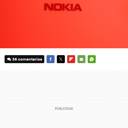
36 comentarios
FACEBOOK
TWITTER
FLIPBOARD
E-
WHATSAPP
MAIL