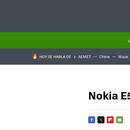
HOY SE HABLA DE
AEMET
China
Waze
Nokia E
FACEBOOK
TWITTER
FLIPBOARD
E-