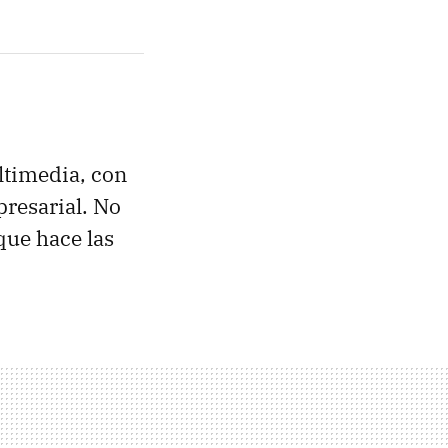
ltimedia, con
presarial. No
que hace las