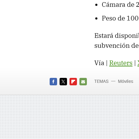
Cámara de 2
Peso de 100
Estará disponi
subvención de 
Vía |
Reuters
|
TEMAS
Móviles
FACEBOOK
TWITTER
FLIPBOARD
E-
MAIL