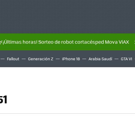
🌿¡Últimas horas! Sorteo de robot cortacésped Mova ViAX
Fallout
Generación Z
iPhone 18
Arabia Saudí
GTA VI
51