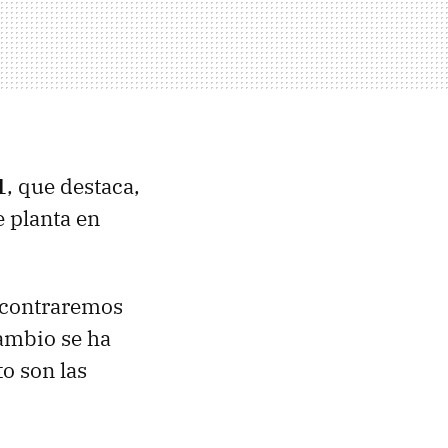
1
, que destaca,
e planta en
encontraremos
cambio se ha
o son las