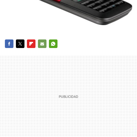
FACEBOOK
TWITTER
FLIPBOARD
E-
WHATSAPP
MAIL