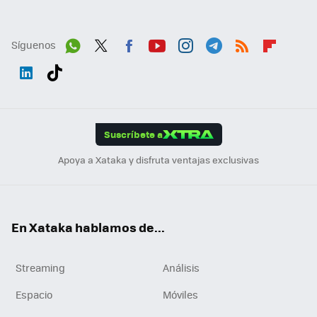
Síguenos
Wh
Twit
Fac
You
Inst
Tele
RSS
Flip
ats
ter
ebo
tub
agr
gra
boa
Link
Tikt
App
ok
e
am
m
rd
edI
ok
Suscríbete a
n
Apoya a Xataka y disfruta ventajas exclusivas
En Xataka hablamos de...
Streaming
Análisis
Espacio
Móviles