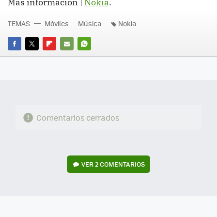
Más información |
Nokia
.
TEMAS
Móviles
Música
Nokia
FACEBOOK
TWITTER
FLIPBOARD
E-
WHATSAPP
MAIL
Comentarios cerrados
VER
2 COMENTARIOS