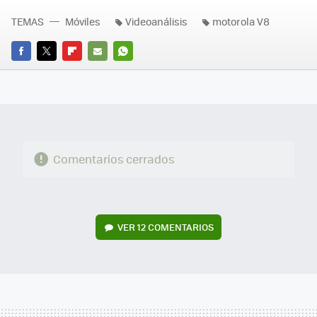
TEMAS
Móviles
Videoanálisis
motorola V8
FACEBOOK
TWITTER
FLIPBOARD
E-
WHATSAPP
MAIL
Comentarios cerrados
VER
12 COMENTARIOS