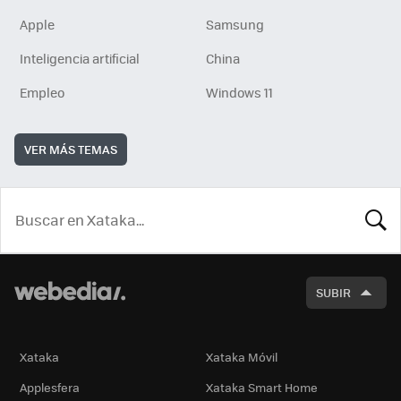
Apple
Samsung
Inteligencia artificial
China
Empleo
Windows 11
VER MÁS TEMAS
BUSCA
SUBIR
Xataka
Xataka Móvil
Applesfera
Xataka Smart Home