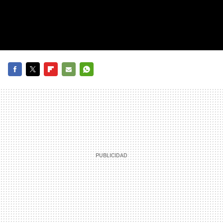
FACEBOOK
TWITTER
FLIPBOARD
E-
WHATSAPP
MAIL