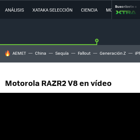
Suscríbete a
ANÁLISIS
XATAKA SELECCIÓN
CIENCIA
MOVILIDAD
HOY SE HABLA DE
AEMET
China
Sequía
Fallout
Generación Z
iP
Motorola RAZR2 V8 en vídeo