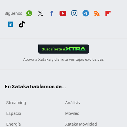
Síguenos
Wh
Twit
Fac
You
Inst
Tele
RSS
Flip
ats
ter
ebo
tub
agr
gra
boa
Link
Tikt
App
ok
e
am
m
rd
edI
ok
Suscríbete a
n
Apoya a Xataka y disfruta ventajas exclusivas
En Xataka hablamos de...
Streaming
Análisis
Espacio
Móviles
Energía
Xataka Movilidad