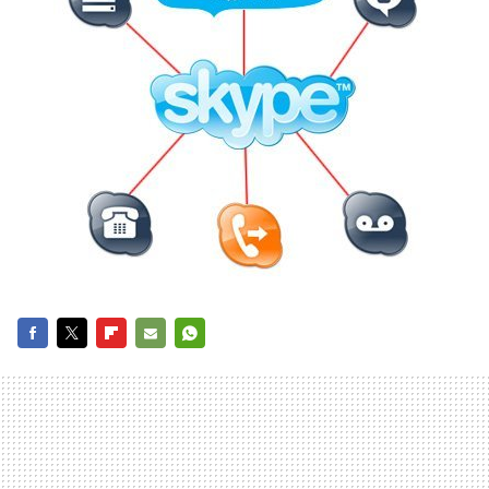
FACEBOOK
TWITTER
FLIPBOARD
E-
WHATSAPP
MAIL