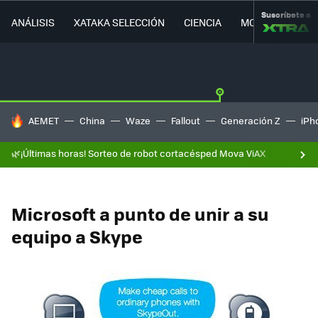
Suscríbete a
ANÁLISIS
XATAKA SELECCIÓN
CIENCIA
MOVILIDAD
HOY SE HABLA DE
AEMET
China
Waze
Fallout
Generación Z
iPh
🌿¡Últimas horas! Sorteo de robot cortacésped Mova ViAX
Microsoft a punto de unir a su
equipo a Skype