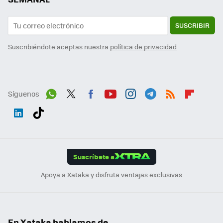
SUSCRIBIR
Suscribiéndote aceptas nuestra
política de privacidad
Síguenos
Wh
Twit
Fac
You
Inst
Tele
RSS
Flip
ats
ter
ebo
tub
agr
gra
boa
Link
Tikt
App
ok
e
am
m
rd
edI
ok
Suscríbete a
n
Apoya a Xataka y disfruta ventajas exclusivas
En Xataka hablamos de...