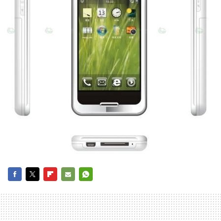
FACEBOOK
TWITTER
FLIPBOARD
E-
WHATSAPP
MAIL