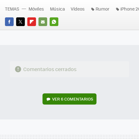
TEMAS
Móviles
Música
Vídeos
Rumor
iPhone 2
FACEBOOK
TWITTER
FLIPBOARD
E-
WHATSAPP
MAIL
Comentarios cerrados
VER
6 COMENTARIOS