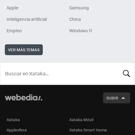
Apple
Samsung
Inteligencia artificial
China
Empleo
Windows 11
VER MÁS TEMAS
BUSCA
SUBIR
Xataka
Xataka Móvil
Applesfera
Xataka Smart Home