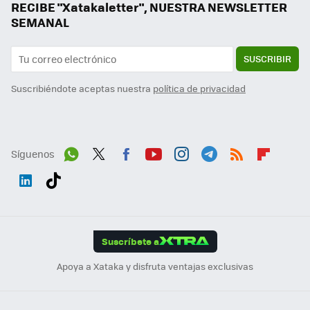
RECIBE "Xatakaletter", NUESTRA NEWSLETTER
SEMANAL
SUSCRIBIR
Suscribiéndote aceptas nuestra
política de privacidad
Síguenos
Wh
Twit
Fac
You
Inst
Tele
RSS
Flip
ats
ter
ebo
tub
agr
gra
boa
Link
Tikt
App
ok
e
am
m
rd
edI
ok
Suscríbete a
n
Apoya a Xataka y disfruta ventajas exclusivas