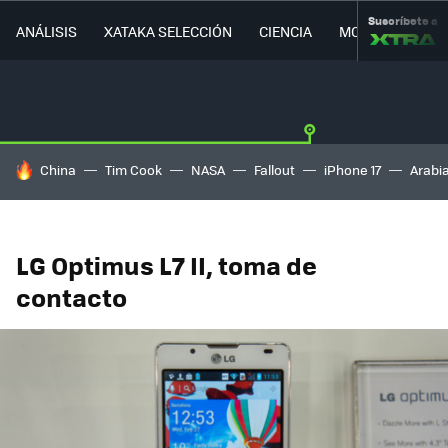
Suscríbete a
ANÁLISIS
XATAKA SELECCIÓN
CIENCIA
MOVILIDAD
HOY SE HABLA DE
China
Tim Cook
NASA
Fallout
iPhone 17
Arabi
LG Optimus L7 II, toma de
contacto