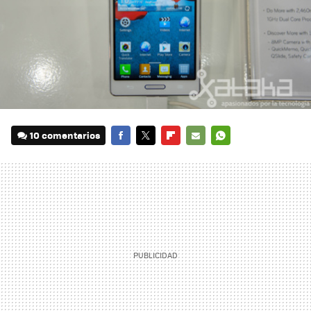
10 comentarios
FACEBOOK
TWITTER
FLIPBOARD
E-
WHATSAPP
MAIL