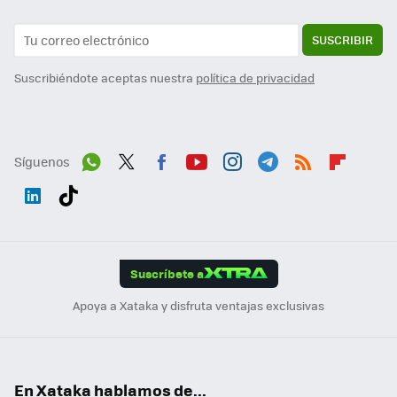
SUSCRIBIR
Suscribiéndote aceptas nuestra
política de privacidad
Síguenos
Wh
Twit
Fac
You
Inst
Tele
RSS
Flip
ats
ter
ebo
tub
agr
gra
boa
Link
Tikt
App
ok
e
am
m
rd
edI
ok
Suscríbete a
n
Apoya a Xataka y disfruta ventajas exclusivas
En Xataka hablamos de...