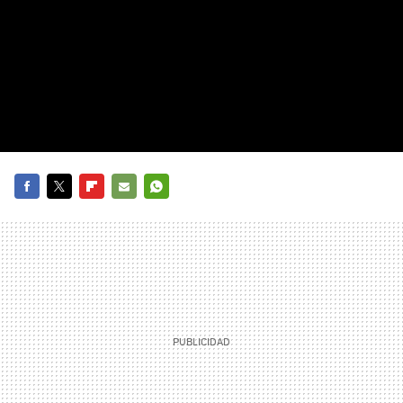
FACEBOOK
TWITTER
FLIPBOARD
E-
WHATSAPP
MAIL