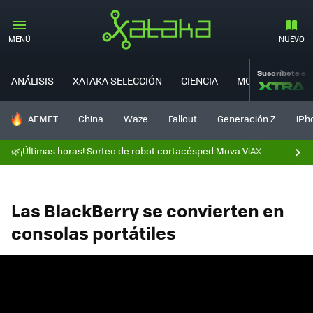
MENÚ
NUEVO
Suscríbete a
ANÁLISIS
XATAKA SELECCIÓN
CIENCIA
MOVILIDAD
HOY SE HABLA DE
AEMET
China
Waze
Fallout
Generación Z
iPh
🌿¡Últimas horas! Sorteo de robot cortacésped Mova ViAX
Las BlackBerry se convierten en
consolas portátiles