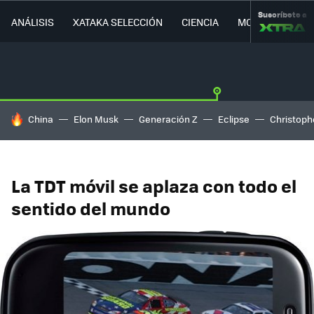
Suscríbete a
ANÁLISIS
XATAKA SELECCIÓN
CIENCIA
MOVILIDAD
HOY SE HABLA DE
China
Elon Musk
Generación Z
Eclipse
Christoph
La TDT móvil se aplaza con todo el
sentido del mundo