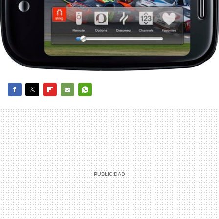
FACEBOOK
TWITTER
FLIPBOARD
E-
WHATSAPP
MAIL