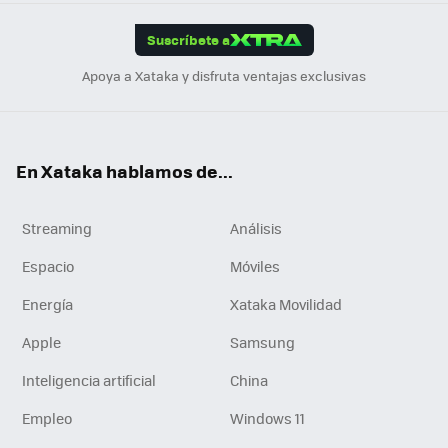
App
ok
e
am
m
rd
edI
ok
Suscríbete a
n
Apoya a Xataka y disfruta ventajas exclusivas
En Xataka hablamos de...
Streaming
Análisis
Espacio
Móviles
Energía
Xataka Movilidad
Apple
Samsung
Inteligencia artificial
China
Empleo
Windows 11