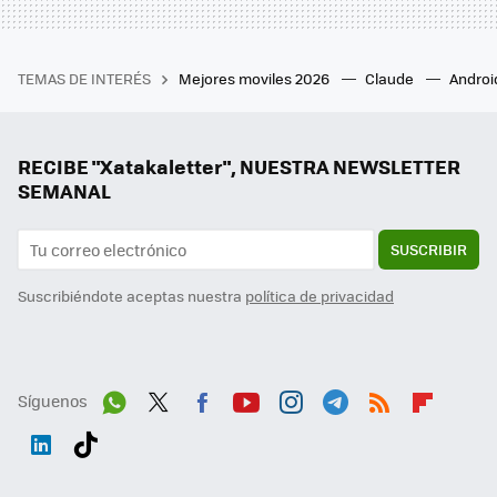
TEMAS DE INTERÉS
Mejores moviles 2026
Claude
Androi
RECIBE "Xatakaletter", NUESTRA NEWSLETTER
SEMANAL
SUSCRIBIR
Suscribiéndote aceptas nuestra
política de privacidad
Síguenos
Wh
Twit
Fac
You
Inst
Tele
RSS
Flip
ats
ter
ebo
tub
agr
gra
boa
Link
Tikt