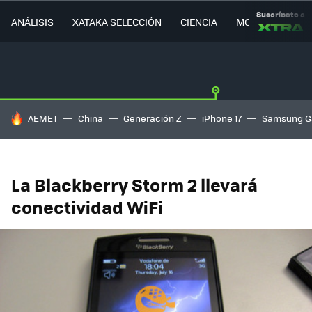
Suscríbete a
ANÁLISIS
XATAKA SELECCIÓN
CIENCIA
MOVILIDAD
HOY SE HABLA DE
AEMET
China
Generación Z
iPhone 17
Samsung G
La Blackberry Storm 2 llevará
conectividad WiFi