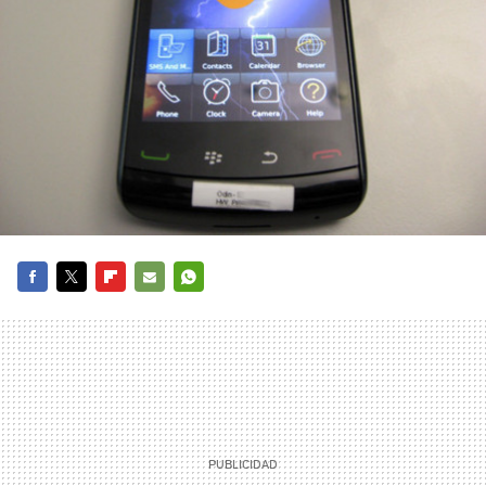
FACEBOOK
TWITTER
FLIPBOARD
E-
WHATSAPP
MAIL