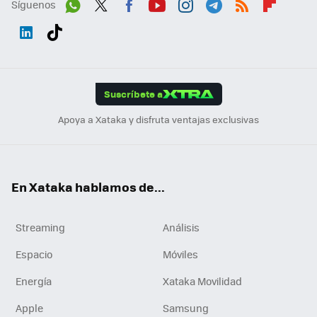
Síguenos
Wh
Twit
Fac
You
Inst
Tele
RSS
Flip
ats
ter
ebo
tub
agr
gra
boa
Link
Tikt
App
ok
e
am
m
rd
edI
ok
Suscríbete a
n
Apoya a Xataka y disfruta ventajas exclusivas
En Xataka hablamos de...
Streaming
Análisis
Espacio
Móviles
Energía
Xataka Movilidad
Apple
Samsung