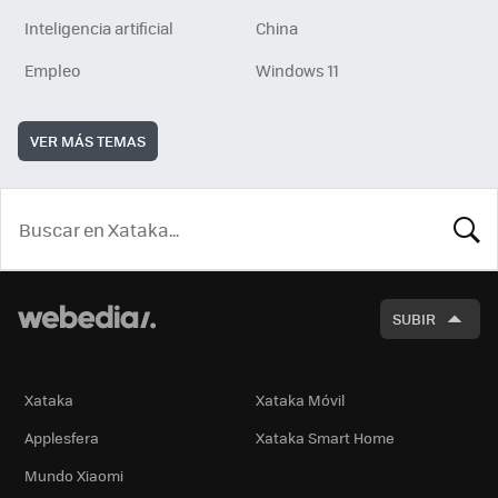
Inteligencia artificial
China
Empleo
Windows 11
VER MÁS TEMAS
BUSCA
SUBIR
Xataka
Xataka Móvil
Applesfera
Xataka Smart Home
Mundo Xiaomi