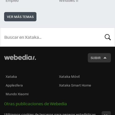
Empleo
Windows 11
VER MÁS TEMAS
BUSCA
SUBIR
Xataka
Xataka Móvil
Applesfera
Xataka Smart Home
Mundo Xiaomi
Otras publicaciones de Webedia
Utilizamos cookies de terceros para generar estadísticas