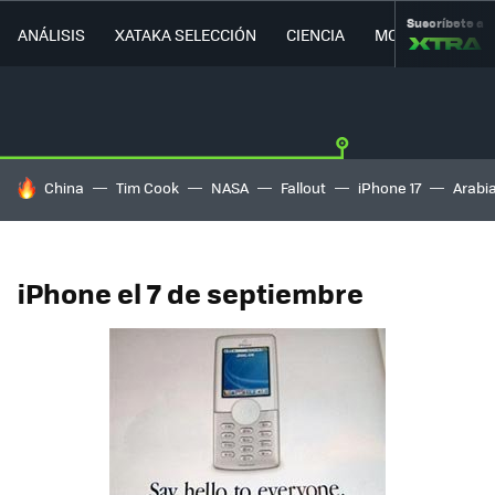
Suscríbete a
ANÁLISIS
XATAKA SELECCIÓN
CIENCIA
MOVILIDAD
HOY SE HABLA DE
China
Tim Cook
NASA
Fallout
iPhone 17
Arabi
iPhone el 7 de septiembre