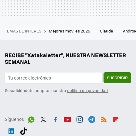
TEMAS DE INTERÉS
Mejores moviles 2026
Claude
Androi
RECIBE "Xatakaletter", NUESTRA NEWSLETTER
SEMANAL
SUSCRIBIR
Suscribiéndote aceptas nuestra
política de privacidad
Síguenos
Wh
Twit
Fac
You
Inst
Tele
RSS
Flip