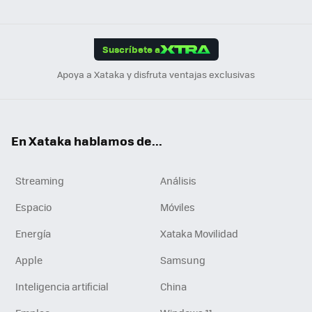
ats
ter
ebo
tub
agr
gra
boa
Link
Tikt
App
ok
e
am
m
rd
edI
ok
Suscríbete a
n
Apoya a Xataka y disfruta ventajas exclusivas
En Xataka hablamos de...
Streaming
Análisis
Espacio
Móviles
Energía
Xataka Movilidad
Apple
Samsung
Inteligencia artificial
China