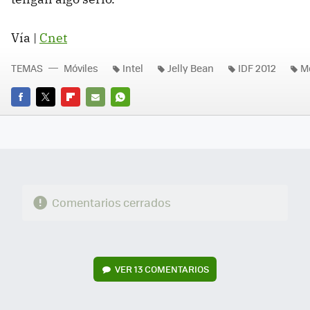
Vía |
Cnet
TEMAS
Móviles
Intel
Jelly Bean
IDF 2012
M
FACEBOOK
TWITTER
FLIPBOARD
E-
WHATSAPP
MAIL
Comentarios cerrados
VER
13 COMENTARIOS