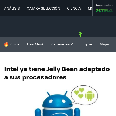
Suscríbete a
ANÁLISIS
XATAKA SELECCIÓN
CIENCIA
MOVILIDAD
HOY SE HABLA DE
China
Elon Musk
Generación Z
Eclipse
Mapa
Intel ya tiene Jelly Bean adaptado
a sus procesadores