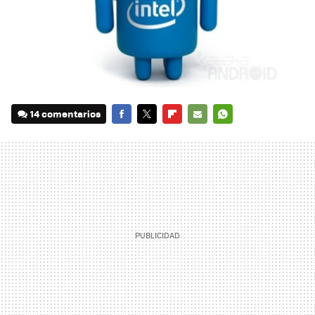
14 comentarios
FACEBOOK
TWITTER
FLIPBOARD
E-
WHATSAPP
MAIL