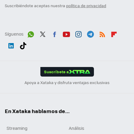
Suscribiéndote aceptas nuestra
política de privacidad
Síguenos
Wh
Twit
Fac
You
Inst
Tele
RSS
Flip
ats
ter
ebo
tub
agr
gra
boa
Link
Tikt
App
ok
e
am
m
rd
edI
ok
Suscríbete a
n
Apoya a Xataka y disfruta ventajas exclusivas
En Xataka hablamos de...
Streaming
Análisis