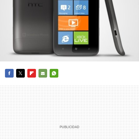
FACEBOOK
TWITTER
FLIPBOARD
E-
WHATSAPP
MAIL