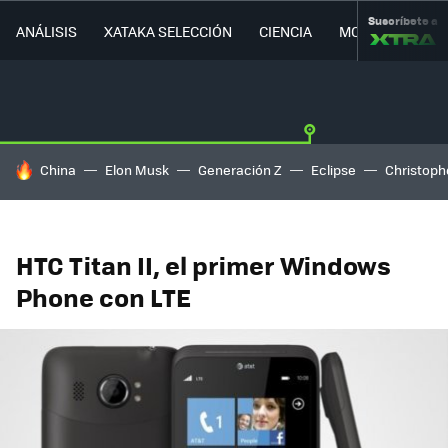
Suscríbete a
ANÁLISIS
XATAKA SELECCIÓN
CIENCIA
MOVILIDAD
HOY SE HABLA DE
China
Elon Musk
Generación Z
Eclipse
Christoph
HTC Titan II, el primer Windows
Phone con LTE