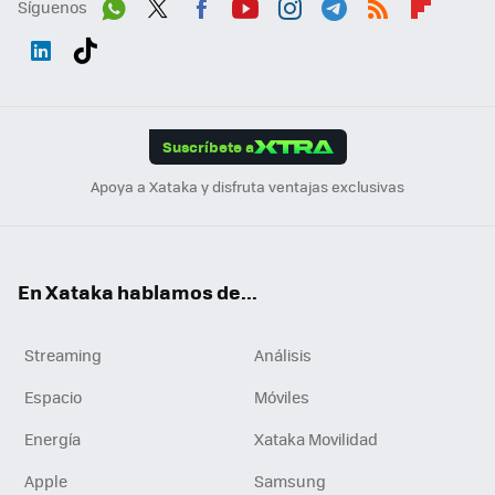
Síguenos
Wh
Twit
Fac
You
Inst
Tele
RSS
Flip
ats
ter
ebo
tub
agr
gra
boa
Link
Tikt
App
ok
e
am
m
rd
edI
ok
Suscríbete a
n
Apoya a Xataka y disfruta ventajas exclusivas
En Xataka hablamos de...
Streaming
Análisis
Espacio
Móviles
Energía
Xataka Movilidad
Apple
Samsung