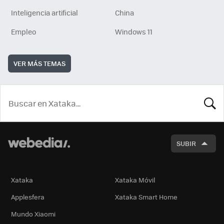
Inteligencia artificial
China
Empleo
Windows 11
VER MÁS TEMAS
BUSCA
SUBIR
Xataka
Xataka Móvil
Applesfera
Xataka Smart Home
Mundo Xiaomi