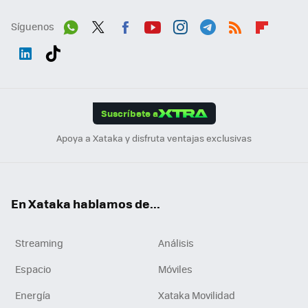
Síguenos
Wh
Twit
Fac
You
Inst
Tele
RSS
Flip
ats
ter
ebo
tub
agr
gra
boa
Link
Tikt
App
ok
e
am
m
rd
edI
ok
Suscríbete a
n
Apoya a Xataka y disfruta ventajas exclusivas
En Xataka hablamos de...
Streaming
Análisis
Espacio
Móviles
Energía
Xataka Movilidad