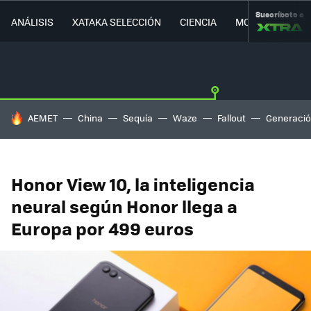
Suscríbete a
ANÁLISIS
XATAKA SELECCIÓN
CIENCIA
MOVILIDAD
HOY SE HABLA DE
AEMET
China
Sequía
Waze
Fallout
Generació
Honor View 10, la inteligencia
neural según Honor llega a
Europa por 499 euros