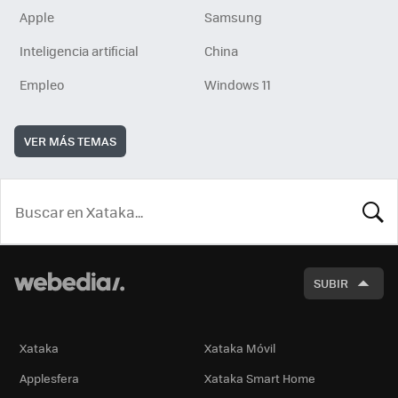
Apple
Samsung
Inteligencia artificial
China
Empleo
Windows 11
VER MÁS TEMAS
BUSCA
SUBIR
Xataka
Xataka Móvil
Applesfera
Xataka Smart Home