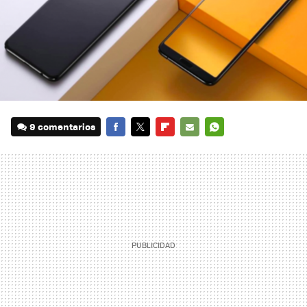
9 comentarios
FACEBOOK
TWITTER
FLIPBOARD
E-
WHATSAPP
MAIL