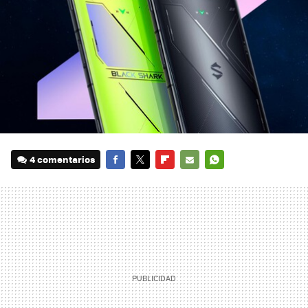
4 comentarios
FACEBOOK
TWITTER
FLIPBOARD
E-
WHATSAPP
MAIL