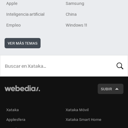
Apple
Samsung
Inteligencia artificial
China
Empleo
Windows 11
VER MÁS TEMAS
BUSCA
SUBIR
Xataka
Xataka Móvil
Applesfera
Xataka Smart Home