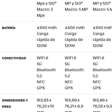
Mpx y 120º
MP y 120º
MP y 120º
Macro: 2
Macro: 5 MP
Macro: 5 
Mpx
4.650 mAh
4.650 mAh
4.650 mA
BATERÍA
Carga
Carga
Carga
rápida de
rápida de
rápida de
120W
120W
120W
WiFi 6
WiFi 6
WiFi 6
CONECTIVIDAD
5G
5G
5G
Bluetooth
Bluetooth
Bluetooth
5.2
5.2
5.2
NFC
NFC
NFC
GPS
GPS
GPS
163,83 x
163,69 x
163,86 x
DIMENSIONES Y
76,25 x 10
76,21 x 9,9
76,53 x 9,5
PESO
mm
mm
mm