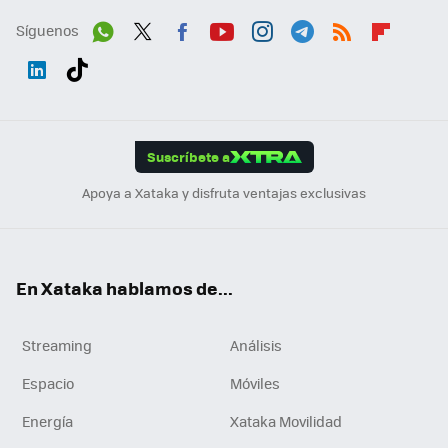
Síguenos
Wh
Twit
Fac
You
Inst
Tele
RSS
Flip
ats
ter
ebo
tub
agr
gra
boa
Link
Tikt
App
ok
e
am
m
rd
edI
ok
Suscríbete a
n
Apoya a Xataka y disfruta ventajas exclusivas
En Xataka hablamos de...
Streaming
Análisis
Espacio
Móviles
Energía
Xataka Movilidad