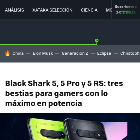
Suscríbete a
ANÁLISIS
XATAKA SELECCIÓN
CIENCIA
MOVILIDAD
HOY SE HABLA DE
China
Elon Musk
Generación Z
Eclipse
Christoph
Black Shark 5, 5 Pro y 5 RS: tres
bestias para gamers con lo
máximo en potencia