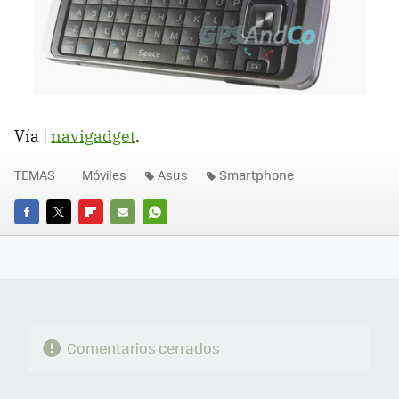
Vía |
navigadget
.
TEMAS
Móviles
Asus
Smartphone
FACEBOOK
TWITTER
FLIPBOARD
E-
WHATSAPP
MAIL
Comentarios cerrados