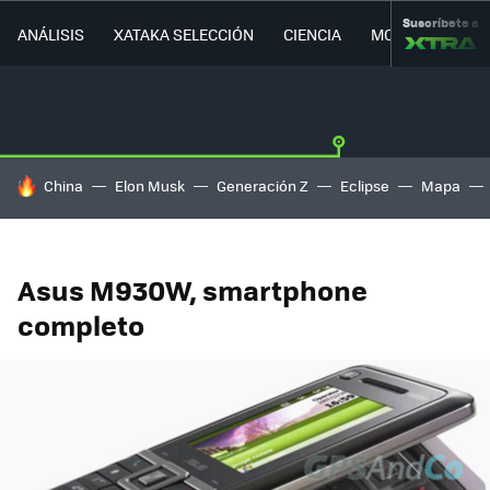
Suscríbete a
ANÁLISIS
XATAKA SELECCIÓN
CIENCIA
MOVILIDAD
HOY SE HABLA DE
China
Elon Musk
Generación Z
Eclipse
Mapa
Asus M930W, smartphone
completo