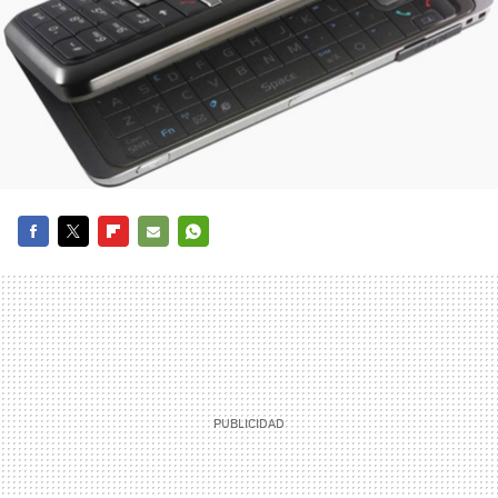
FACEBOOK
TWITTER
FLIPBOARD
E-
WHATSAPP
MAIL