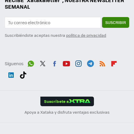
RECIBE "Xatakaletter", NUESTRA NEWSLETTER
SEMANAL
SUSCRIBIR
Suscribiéndote aceptas nuestra
política de privacidad
Síguenos
Wh
Twit
Fac
You
Inst
Tele
RSS
Flip
ats
ter
ebo
tub
agr
gra
boa
Link
Tikt
App
ok
e
am
m
rd
edI
ok
Suscríbete a
n
Apoya a Xataka y disfruta ventajas exclusivas