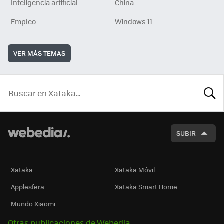
Inteligencia artificial
China
Empleo
Windows 11
VER MÁS TEMAS
BUSCA
SUBIR
Xataka
Xataka Móvil
Applesfera
Xataka Smart Home
Mundo Xiaomi
Otras publicaciones de Webedia