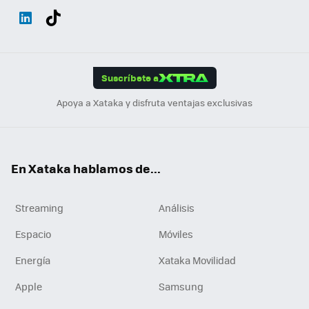
Wh
Twit
Fac
You
Inst
Tele
RSS
Flip
ats
ter
ebo
tub
agr
gra
boa
Link
Tikt
App
ok
e
am
m
rd
edI
ok
Suscríbete a
n
Apoya a Xataka y disfruta ventajas exclusivas
En Xataka hablamos de...
Streaming
Análisis
Espacio
Móviles
Energía
Xataka Movilidad
Apple
Samsung