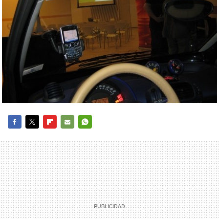
FACEBOOK
TWITTER
FLIPBOARD
E-
WHATSAPP
MAIL