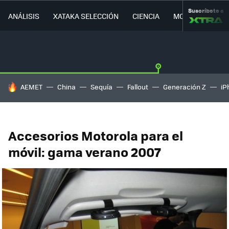
Suscríbete a
ANÁLISIS
XATAKA SELECCIÓN
CIENCIA
MOVILIDAD
HOY SE HABLA DE
AEMET
China
Sequía
Fallout
Generación Z
iP
Accesorios Motorola para el
móvil: gama verano 2007