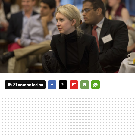
21 comentarios
FACEBOOK
TWITTER
FLIPBOARD
E-
WHATSAPP
MAIL