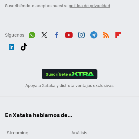
Suscribiéndote aceptas nuestra
política de privacidad
Síguenos
Wh
Twit
Fac
You
Inst
Tele
RSS
Flip
ats
ter
ebo
tub
agr
gra
boa
Link
Tikt
App
ok
e
am
m
rd
edI
ok
Suscríbete a
n
Apoya a Xataka y disfruta ventajas exclusivas
En Xataka hablamos de...
Streaming
Análisis