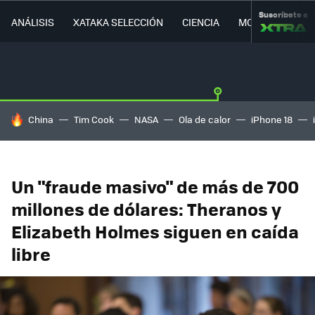
Suscríbete a
ANÁLISIS
XATAKA SELECCIÓN
CIENCIA
MOVILIDAD
HOY SE HABLA DE
China
Tim Cook
NASA
Ola de calor
iPhone 18
Un "fraude masivo" de más de 700
millones de dólares: Theranos y
Elizabeth Holmes siguen en caída
libre