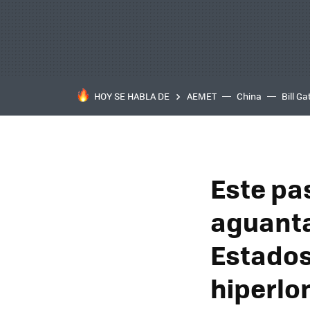
HOY SE HABLA DE
AEMET
China
Bill Ga
Este pas
aguanta
Estados
hiperlo