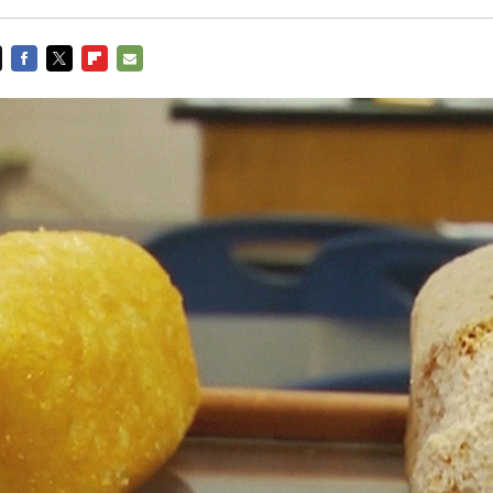
FACEBOOK
TWITTER
FLIPBOARD
E-
MAIL