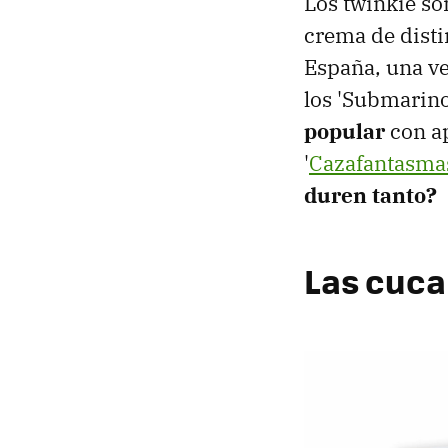
Los twinkie so
crema de dist
España, una ver
los 'Submarino
popular
con ap
'
Cazafantasma
duren tanto?
Las cuca