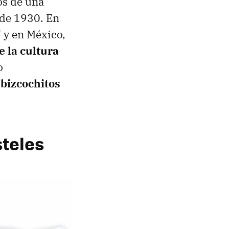
os de una
sde 1930. En
' y en México,
e la cultura
o
 bizcochitos
steles