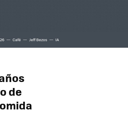
S26
Café
Jeff Bezos
IA
 años
to de
 comida