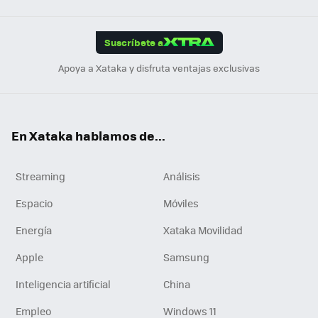
Link
Tikt
App
ok
e
am
m
rd
edI
ok
Suscríbete a
n
Apoya a Xataka y disfruta ventajas exclusivas
En Xataka hablamos de...
Streaming
Análisis
Espacio
Móviles
Energía
Xataka Movilidad
Apple
Samsung
Inteligencia artificial
China
Empleo
Windows 11