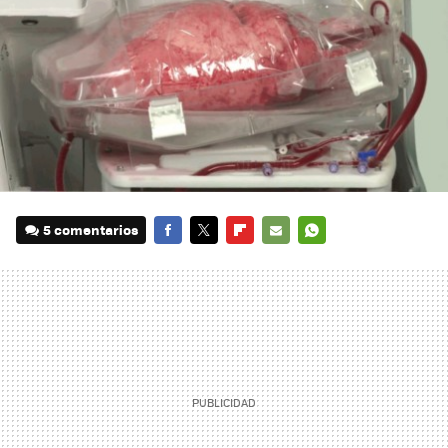
5 comentarios
FACEBOOK
TWITTER
FLIPBOARD
E-
WHATSAPP
MAIL