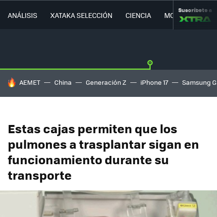
Suscríbete a
ANÁLISIS
XATAKA SELECCIÓN
CIENCIA
MOVILIDAD
HOY SE HABLA DE
AEMET
China
Generación Z
iPhone 17
Samsung G
Estas cajas permiten que los
pulmones a trasplantar sigan en
funcionamiento durante su
transporte