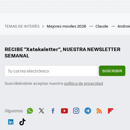
TEMAS DE INTERÉS
Mejores moviles 2026
Claude
Androi
RECIBE "Xatakaletter", NUESTRA NEWSLETTER
SEMANAL
SUSCRIBIR
Suscribiéndote aceptas nuestra
política de privacidad
Síguenos
Wh
Twit
Fac
You
Inst
Tele
RSS
Flip
ats
ter
ebo
tub
agr
gra
boa