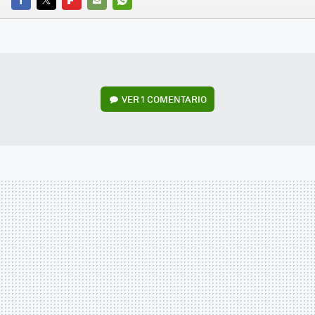
FACEBOOK
TWITTER
FLIPBOARD
E-
WHATSAPP
MAIL
VER
1 COMENTARIO