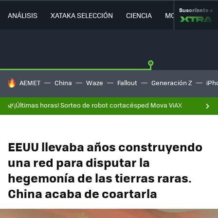
Suscríbete a
ANÁLISIS
XATAKA SELECCIÓN
CIENCIA
MOVILIDAD
HOY SE HABLA DE
AEMET
China
Waze
Fallout
Generación Z
iPh
🌿¡Últimas horas! Sorteo de robot cortacésped Mova ViAX
EEUU llevaba años construyendo
una red para disputar la
hegemonía de las tierras raras.
China acaba de coartarla