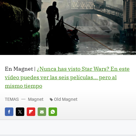
En Magnet |
¿Nunca has visto Star Wars? En este
vídeo puedes ver las seis películas... pero al
mismo tiempo
TEMAS
Magnet
Old Magnet
FACEBOOK
TWITTER
FLIPBOARD
E-
WHATSAPP
MAIL