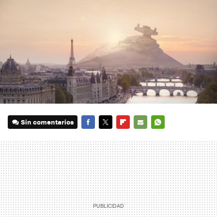
Sin comentarios
FACEBOOK
TWITTER
FLIPBOARD
E-
WHATSAPP
MAIL