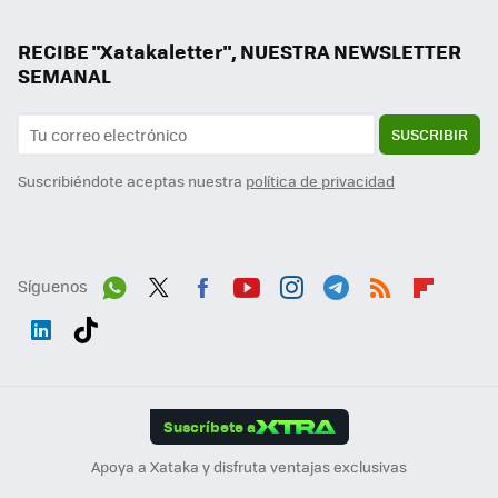
RECIBE "Xatakaletter", NUESTRA NEWSLETTER
SEMANAL
SUSCRIBIR
Suscribiéndote aceptas nuestra
política de privacidad
Síguenos
Wh
Twit
Fac
You
Inst
Tele
RSS
Flip
ats
ter
ebo
tub
agr
gra
boa
Link
Tikt
App
ok
e
am
m
rd
edI
ok
Suscríbete a
n
Apoya a Xataka y disfruta ventajas exclusivas