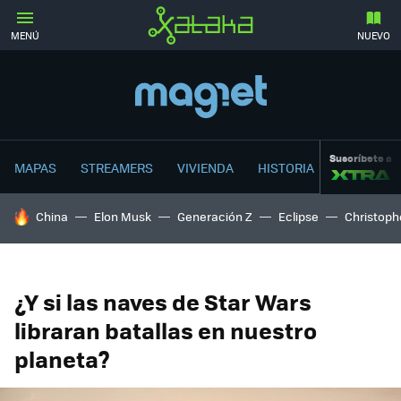
MENÚ
NUEVO
Suscríbete a
MAPAS
STREAMERS
VIVIENDA
HISTORIA
HOY SE HABLA DE
China
Elon Musk
Generación Z
Eclipse
Christoph
¿Y si las naves de Star Wars
libraran batallas en nuestro
planeta?