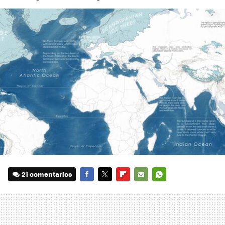
21 comentarios
FACEBOOK
TWITTER
FLIPBOARD
E-
WHATSAPP
MAIL