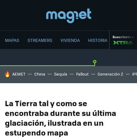
Suscríbete a
MAPAS
STREAMERS
VIVIENDA
HISTORIA
HOY SE HABLA DE
AEMET
China
Sequía
Fallout
Generación Z
iP
La Tierra tal y como se
encontraba durante su última
glaciación, ilustrada en un
estupendo mapa