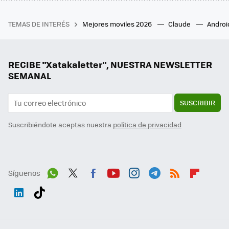
TEMAS DE INTERÉS
Mejores moviles 2026
Claude
Androi
RECIBE "Xatakaletter", NUESTRA NEWSLETTER
SEMANAL
SUSCRIBIR
Suscribiéndote aceptas nuestra
política de privacidad
Síguenos
Wh
Twit
Fac
You
Inst
Tele
RSS
Flip
ats
ter
ebo
tub
agr
gra
boa
Link
Tikt
App
ok
e
am
m
rd
edI
ok